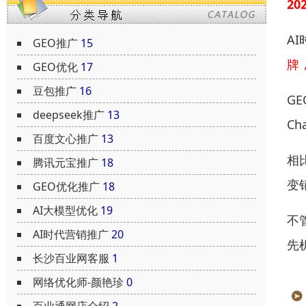
2
A
GEO推广
15
牌
GEO优化
17
豆包推广
16
G
deepseek推广
13
C
百度文心推广
13
相
腾讯元宝推广
18
变
GEO优化推广
18
AI大模型优化
19
不
AI时代营销推广
20
先
长沙百业网客服
1
网络优化师-颜艳珍
0